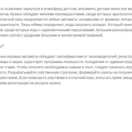
ы позволяют окунуться в атмосферу детства, вспомнить детские книги или 
отов. Казино обладает многими преимуществами, среди которых: круглосуто
сплатной игры предлагаются любые автоматы, независимо от времени. Аппар
ранспорте. Лишь геймер определяет, когда запускать аппарат. Который при
в, среди которых игры с харизматичными персонажами, большим разнообра
ских слотов с щедрыми бонусами и неповторимой графикой.
ру?
ые игровые автоматы обладают сертификатами от производителей, регистрац
ниры и акции, существует программа лояльности, поощрения от администра
ые ставки. Чтобы получить необходимые навыки и опыт, следует начинать игр
ота. Разрабатывайте собственную стратегию, формируйте шансы на получен
аботчиков. Если пожелаете участвовать в платной игре, испытать яркие эмоци
има регистрация на ресурсе казино.