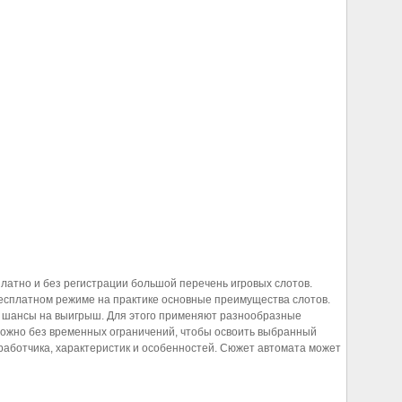
латно и без регистрации большой перечень игровых слотов.
бесплатном режиме на практике основные преимущества слотов.
сь шансы на выигрыш. Для этого применяют разнообразные
 можно без временных ограничений, чтобы освоить выбранный
работчика, характеристик и особенностей. Сюжет автомата может