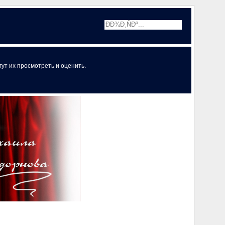
ут их просмотреть и оценить.