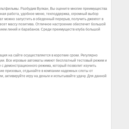
мультфильмы. Разбудив Вулкан, Вы оцените многие преимущества
чная работа, удобное меню, техподдержка, огромный выбор
ат можно запустить в обеденный перерыв, получить джекпот в
несет массу позитива. Отличное настроение обеспечит большой
зием линий и барабанов. Среди преимуществ клуба большой
ия на сайте осуществляется в короткие сроки. Регулярно
ции. Все игровые автоматы имеют бесплатный тестовый режим и
у с демонстрационного режима, который позволит изучить
ие призовых, отдыхайте в компании надежных слоты от
и, активируйте игру на деньги и испытывайте удачу. Для данной