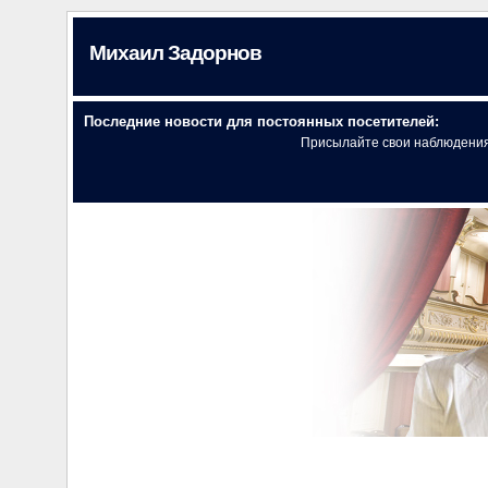
Михаил Задорнов
Последние новости для постоянных посетителей:
Присылайте свои наблюдени