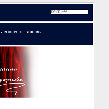
ут их просмотреть и оценить.