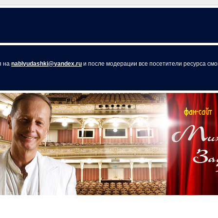
я на
nablyudashki@yandex.ru
и после модерации все посетители ресурса смог