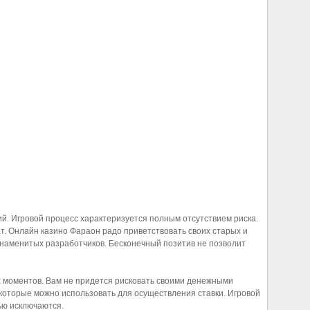
. Игровой процесс характеризуется полным отсутствием риска.
т. Онлайн казино Фараон радо приветствовать своих старых и
наменитых разработчиков. Бесконечный позитив не позволит
 моментов. Вам не придется рисковать своими денежными
которые можно использовать для осуществления ставки. Игровой
ью исключаются.