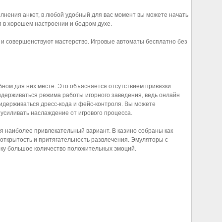
нения анкет, в любой удобный для вас момент вы можете начать
я в хорошем настроении и бодром духе.
ю и совершенствуют мастерство. Игровые автоматы бесплатно без
ном для них месте. Это объясняется отсутствием привязки
ридерживаться режима работы игорного заведения, ведь онлайн
придерживаться дресс-кода и фейс-контроля. Вы можете
 усиливать наслаждение от игрового процесса.
 наиболее привлекательный вариант. В казино собраны как
 открытость и притягательность развлечения. Эмуляторы с
оку большое количество положительных эмоций.