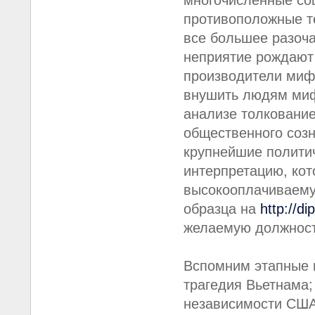
многочисленные соц
противоположные те
все большее разоча
неприятие рождают 
производители миф
внушить людям миф
анализе толковани
общественного созн
крупнейшие политич
интерпретацию, кот
высокооплачиваему
образца на
http://d
желаемую должност
Вспомним этапные п
трагедия Вьетнама;
независимости США