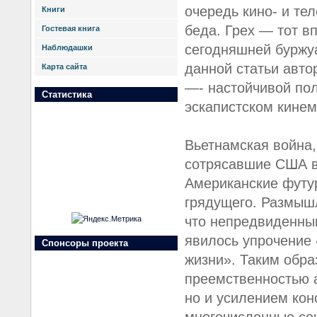
очередь кино- и те
Книги
беда. Грех — тот в
Гостевая книга
сегодняшней буржу
Наблюдашки
данной статьи авто
Карта сайта
—- настойчивой по
Статистика
эскапистском кинем
Вьетнамская война,
сотрясавшие США в 
Американские футур
грядущего. Размыш
что непредвиденны
явилось упрочение 
Спонсоры проекта
жизни». Таким обра
преемственностью а
но и усилением кон