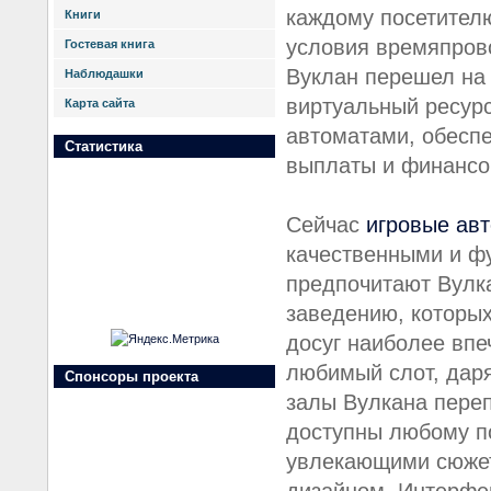
каждому посетител
Книги
условия времяпров
Гостевая книга
Вуклан перешел на 
Наблюдашки
виртуальный ресур
Карта сайта
автоматами, обесп
Статистика
выплаты и финансо
Сейчас
игровые ав
качественными и ф
предпочитают Вулк
заведению, которых
досуг наиболее впе
любимый слот, дар
Спонсоры проекта
залы Вулкана пере
доступны любому по
увлекающими сюже