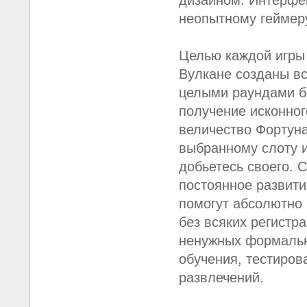
дизайном. Интерфей
неопытному геймер
Целью каждой игры 
Вулкане созданы в
целыми раундами б
получение исконног
величество Фортуна
выбранному слоту и
добьетесь своего. С
постоянное развити
помогут абсолютно
без всяких регистр
ненужных формальн
обучения, тестиров
развлечений.