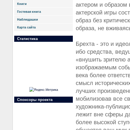
актером и образом 
Книги
актерской игры сос
Гостевая книга
образ без критическ
Наблюдашки
образа, не вживаяс
Карта сайта
Статистика
Брехта - это и иде
ибо средства, веду
«внушить зрителю а
изображаемым собы
века более ответст
смысл исторических
лучших произведени
мобилизовав все св
Спонсоры проекта
художника-публицист
лежит вне сферы да
более высокой ступ