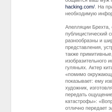
общается ваш муж 
hacking.com/
. На п
необходимую инфо
Апелляции Брехта,
публицистический с
разнообразны и шир
представления, уст
также примитивные
изобразительного и
гуляньях. Актер кит
«помимо окружающих
показывает: ему из
художник, изготовл
передать ощущение
катастрофы»: «Вопр
отлично передает э