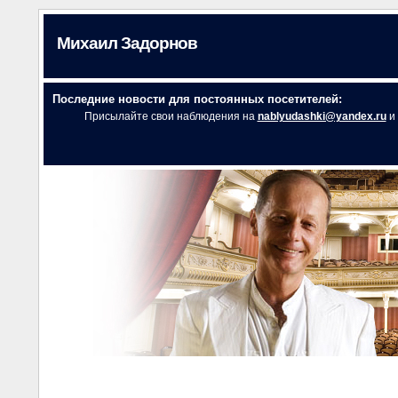
Михаил Задорнов
Последние новости для постоянных посетителей:
Присылайте свои наблюдения на
nablyudashki@yandex.ru
и 