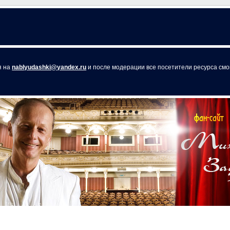
я на
nablyudashki@yandex.ru
и после модерации все посетители ресурса смог