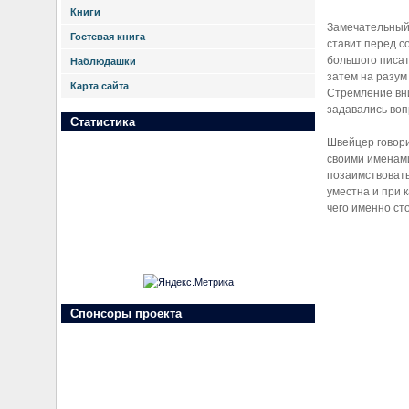
Книги
Замечательный 
Гостевая книга
ставит перед с
большого писате
Наблюдашки
затем на разум
Карта сайта
Стремление вни
задавались воп
Статистика
Швейцер говори
своими именами
позаимствовать
уместна и при 
чего именно ст
Спонсоры проекта