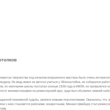
отолков
секретах творчества под началом искушенного мастера было очень интересн
неудачу. Он ведь вовсе не мечтал учиться у Эйзенштейна, не собирался работ
м, по окончании школы поступал осенью 1938 года в ИФЛИ, но провалился на 
титут кинематографии на режиссерский курс, куда был объявлен зимний набо
гаданной переменой судьбы, увлекся новыми перспективами. Оказалось, что, в
вязи с нею становятся рабочими, конкретными. Михаил Швейцер стал режис
тому.