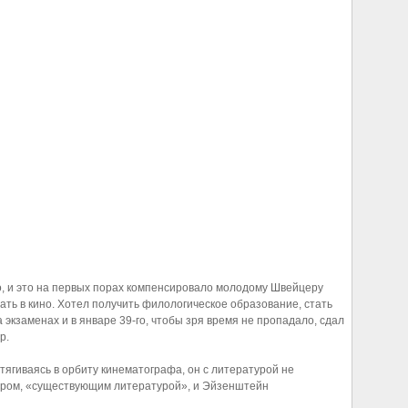
о, и это на первых порах компенсировало молодому Швейцеру
ать в кино. Хотел получить филологическое образование, стать
экзаменах и в январе 39-го, чтобы зря время не пропадало, сдал
р.
тягиваясь в орбиту кинематографа, он с литературой не
сером, «существующим литературой», и Эйзенштейн