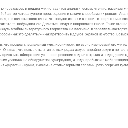
кинорежиссер и педагог учил студентов аналитическому чтению, развивал у н
обой автор литературного произведения и какими способами их решает. Анал
ля, так начертавшего слова, что каждое из них и все они - в сопряжениях во
 читателя, побуждают его Двигаться, ведут и направляют к цели. Такое чтени
кнуть в тайны литературного творчества Не пассивно: в параллель восторж
росом «как это сделать?» - как претворить в другое, экранов искусство. Воз
т, что прошел специальный курс, иронически, но верно именуемый его учит
. Он знал, что новые открытия во всех родах искусств крайне редки и не час
, присвоить обещающие успешное решение задачи открыла и подходящие к д
каких условиях не обнаружится, чужеродная, и надо, пребывая в мобилизацион
оит «украсть»,- нужна, скажем не столь озорными словами, режиссерская культ