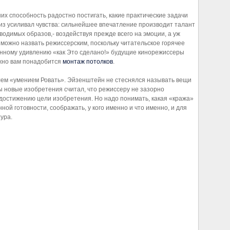
их способность радостно постигать, какие практические задачи
из усиливал чувства: сильнейшее впечатление производит талант
зводимых образов,- воздействуя прежде всего на эмоции, а уж
е можно назвать режиссерским, поскольку читательское горячее
енному удивлению «как Это сделано!» будущие кинорежиссеры
можно вам понадобится
монтаж потолков
.
елем «умением Ровать». Эйзенштейн не стеснялся называть вещи
ты новые изобретения считал, что режиссеру не зазорно
остижению цели изобретения. Но надо понимать, какая «кража»
ной готовности, соображать, у кого именно и что именно, и для
ура.