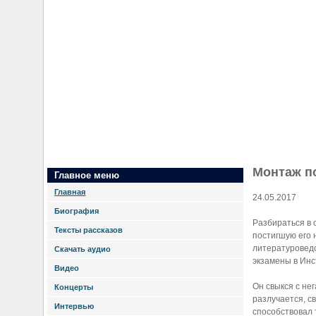
Монтаж п
Главное меню
Главная
24.05.2017
Биография
Разбираться в 
Тексты рассказов
постигшую его 
литературоведо
Скачать аудио
экзамены в Инс
Видео
Он свыкся с не
Концерты
разлучается, с
Интервью
способствовал 