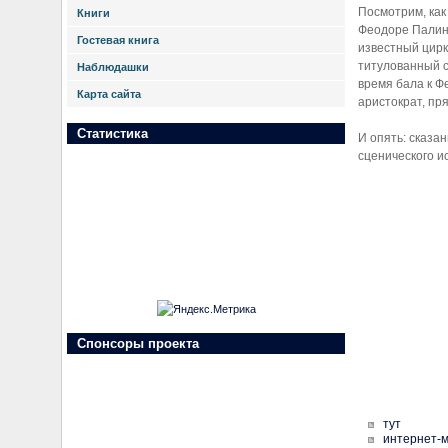
Посмотрим, как
Книги
Феодоре Палинс
Гостевая книга
известный цирк
титулованный с
Наблюдашки
время бала к Ф
Карта сайта
аристократ, пр
Статистика
И опять: сказа
сценического и
Спонсоры проекта
тут
интернет-м