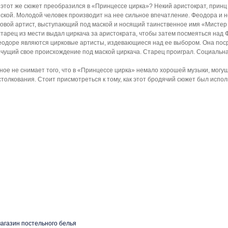
 этот же сюжет преобразился в «Принцессе цирка»? Некий аристократ, принц 
кой. Молодой человек производит на нее сильное впечатление. Феодора и не
овой артист, выступающий под маской и носящий таинственное имя «Мистер И
тарец из мести выдал циркача за аристократа, чтобы затем посмеяться над Фе
еодоре являются цирковые артисты, издевающиеся над ее выбором. Она посра
ячущий свое происхождение под маской циркача. Старец проиграл. Социальн
нное не снимает того, что в «Принцессе цирка» немало хорошей музыки, мог
столкования. Стоит присмотреться к тому, как этот бродячий сюжет был испо
агазин постельного белья