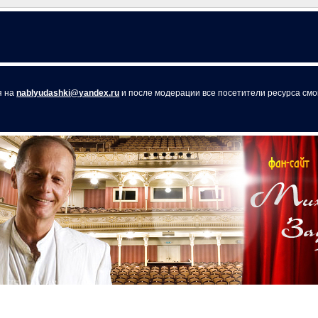
я на
nablyudashki@yandex.ru
и после модерации все посетители ресурса смог