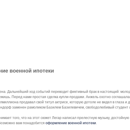
ие военной ипотеки
на. Дальнейший ход событий переводит фиктивный брак в настоящий: молод
ужишь. Перед нами простая сделка купли-продажи. Анжель охотно соглашалась
олмиллиона продавал свой титул актрисе, которую дотоле не видел в глаза и 
ндорф заменен рамоликом Базилем Базилевичем, свободолюбивый студент 
нимает того, что на этот сюжет Легар написал прелестную музыку, достойную
 Возможно вам понадобится
оформление военной ипотеки
.