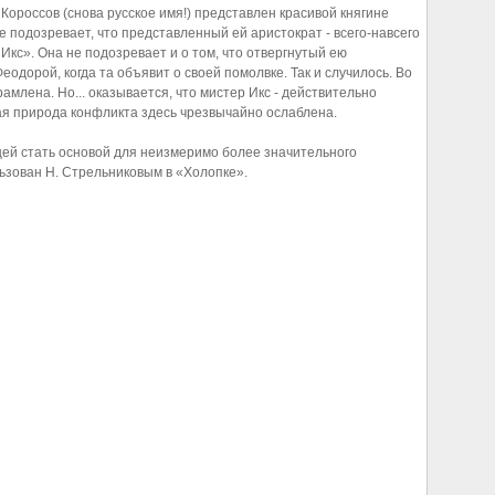
Короссов (снова русское имя!) представлен красивой княгине
 подозревает, что представленный ей аристократ - всего-навсего
кс». Она не подозревает и о том, что отвергнутый ею
одорой, когда та объявит о своей помолвке. Так и случилось. Во
млена. Но... оказывается, что мистер Икс - действительно
ая природа конфликта здесь чрезвычайно ослаблена.
ущей стать основой для неизмеримо более значительного
льзован Н. Стрельниковым в «Холопке».