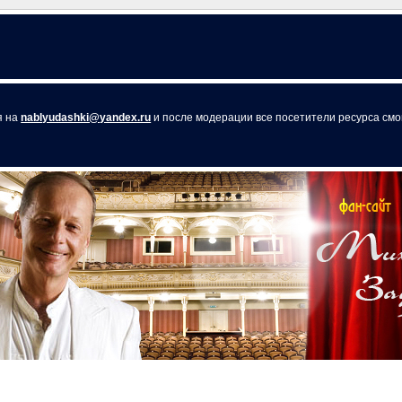
я на
nablyudashki@yandex.ru
и после модерации все посетители ресурса смог