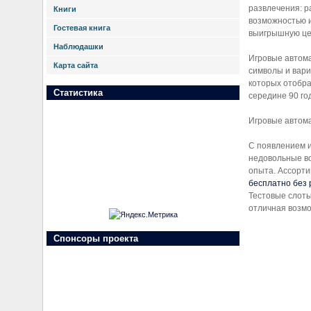
развлечения: р
Книги
возможностью и
Гостевая книга
выигрышную цеп
Наблюдашки
Игровые автома
Карта сайта
символы и вари
которых отобра
Статистика
середине 90 го
Игровые автом
С появлением и
недовольные во
опыта. Ассорти
бесплатно без 
Тестовые слоты
отличная возмо
Спонсоры проекта