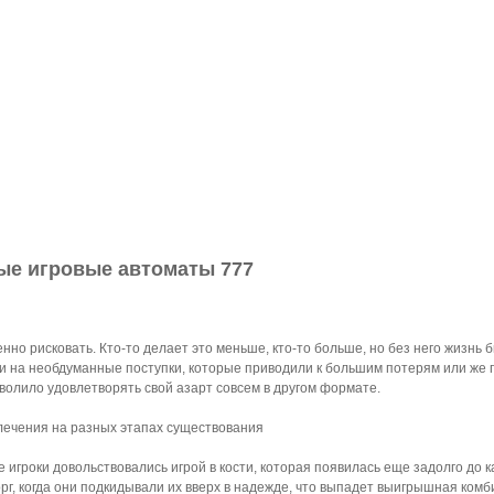
ые игровые автоматы 777
нно рисковать. Кто-то делает это меньше, кто-то больше, но без него жизнь
и на необдуманные поступки, которые приводили к большим потерям или же 
зволило удовлетворять свой азарт совсем в другом формате.
ечения на разных этапах существования
 игроки довольствовались игрой в кости, которая появилась еще задолго до к
орг, когда они подкидывали их вверх в надежде, что выпадет выигрышная ком