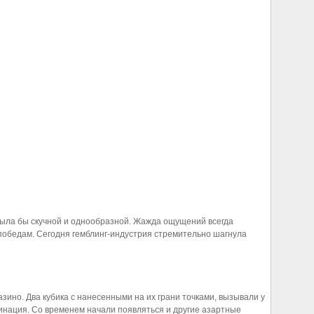
 была бы скучной и однообразной. Жажда ощущений всегда
победам. Сегодня гемблинг-индустрия стремительно шагнула
азино. Два кубика с нанесенными на их грани точками, вызывали у
бинация. Со временем начали появляться и другие азартные