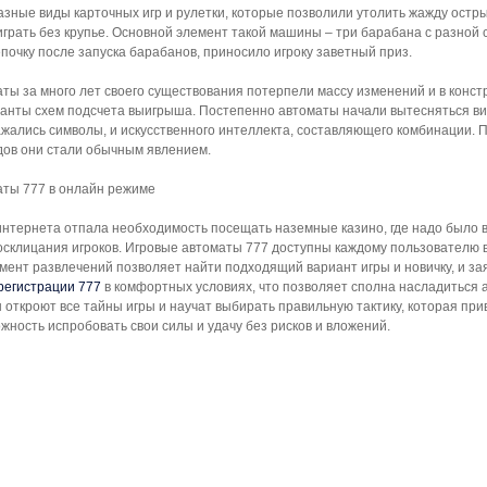
азные виды карточных игр и рулетки, которые позволили утолить жажду остр
грать без крупье. Основной элемент такой машины – три барабана с разной
очку после запуска барабанов, приносило игроку заветный приз.
ты за много лет своего существования потерпели массу изменений и в констр
анты схем подсчета выигрыша. Постепенно автоматы начали вытесняться вид
жались символы, и искусственного интеллекта, составляющего комбинации. П
дов они стали обычным явлением.
аты 777 в онлайн режиме
нтернета отпала необходимость посещать наземные казино, где надо было вы
склицания игроков. Игровые автоматы 777 доступны каждому пользователю в
мент развлечений позволяет найти подходящий вариант игры и новичку, и зая
регистрации 777
в комфортных условиях, что позволяет сполна насладиться 
 откроют все тайны игры и научат выбирать правильную тактику, которая при
жность испробовать свои силы и удачу без рисков и вложений.