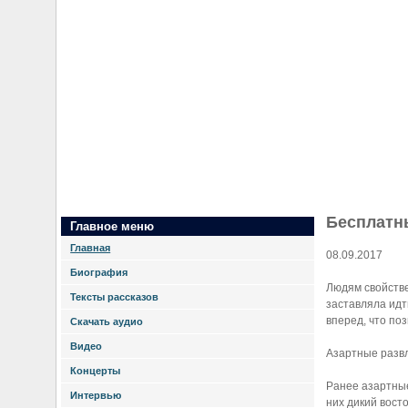
Бесплатн
Главное меню
Главная
08.09.2017
Биография
Людям свойстве
Тексты рассказов
заставляла идт
вперед, что по
Скачать аудио
Видео
Азартные развл
Концерты
Ранее азартные
Интервью
них дикий вост