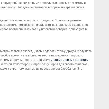
ых ощущений. Вслед за ними появились и игровые автоматы с
 символикой. Выпадение символов, которые выстраивались в
укции, и в нюансах игрового процесса. Появились разные
ео слотами, которые отличались от них наличием экранов, на
ервое время они вызывали у игроков недоверие, однако уже в
страиваться в очередь, чтобы сделать ставку-другую, и слушать
 любое время, независимо от места нахождения и игрового
длому игроку. Более того, они могут
играть в игровые автоматы
азартной атмосферой и игрой без ущерба для своего кошелька.
ведет к заветному выигрышу после запуска барабанов. Это