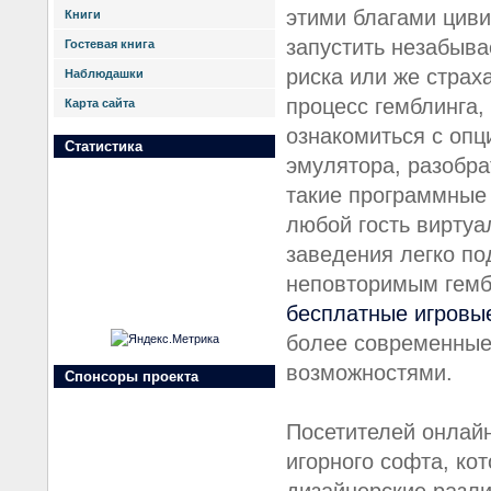
этими благами цив
Книги
запустить незабыва
Гостевая книга
риска или же страх
Наблюдашки
процесс гемблинга,
Карта сайта
ознакомиться с опц
Статистика
эмулятора, разобра
такие программные 
любой гость виртуа
заведения легко по
неповторимым гемб
бесплатные игровые
более современные
возможностями.
Спонсоры проекта
Посетителей онлай
игорного софта, ко