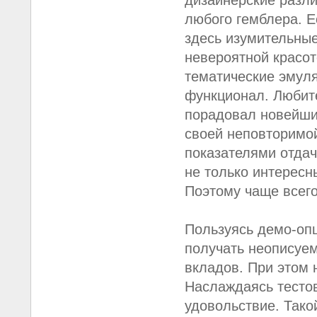
дизайнерские разли
любого гемблера. Е
здесь изумительные
невероятной красот
тематические эмул
функционал. Любит
порадовал новейши
своей неповторимо
показателями отдач
не только интерес
Поэтому чаще всего
Пользуясь демо-опц
получать неописуе
вкладов. При этом 
Наслаждаясь тесто
удовольствие. Тако