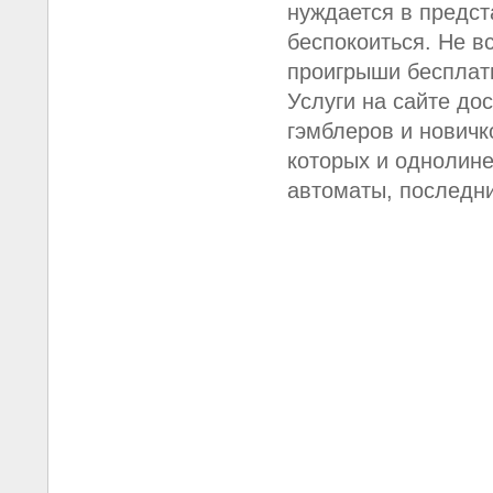
нуждается в предст
беспокоиться. Не в
проигрыши бесплатн
Услуги на сайте до
гэмблеров и новичк
которых и однолин
автоматы, последни