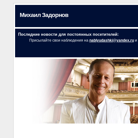
Михаил Задорнов
Последние новости для постоянных посетителей:
Присылайте свои наблюдения на
nablyudashki@yandex.ru
и 