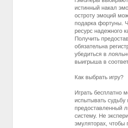
гэмблеры выбирают 
истинный накал эмо
остроту эмоций мож
подарка фортуны. Ч
ресурс надежного к
Получить предостав
обязательна регист
убедиться в лояльн
выигрыша в соответ
Как выбрать игру?
Играть бесплатно м
испытывать судьбу 
предоставленный л
систему. Не экспер
эмуляторах, чтобы 